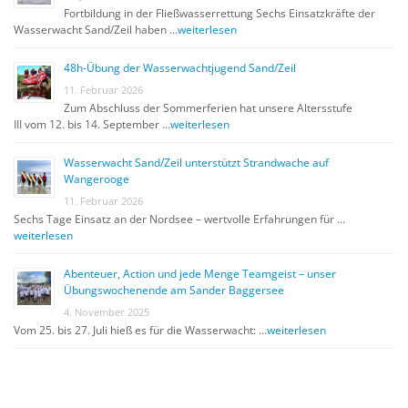
Fortbildung in der Fließwasserrettung Sechs Einsatzkräfte der
Wasserwacht Sand/Zeil haben …
weiterlesen
48h-Übung der Wasserwachtjugend Sand/Zeil
11. Februar 2026
Zum Abschluss der Sommerferien hat unsere Altersstufe
III vom 12. bis 14. September …
weiterlesen
Wasserwacht Sand/Zeil unterstützt Strandwache auf
Wangerooge
11. Februar 2026
Sechs Tage Einsatz an der Nordsee – wertvolle Erfahrungen für …
weiterlesen
Abenteuer, Action und jede Menge Teamgeist – unser
Übungswochenende am Sander Baggersee
4. November 2025
Vom 25. bis 27. Juli hieß es für die Wasserwacht: …
weiterlesen