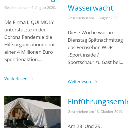
Wasserwacht
Geschrieben am
6. August 2020
.
Geschrieben am
1. August 2020
.
Die Firma LIQUI MOLY
unterstützte in der
Diese Woche war am
Corona Pandemie die
Dienstag Spätnachmittag
Hilfsorganisationen mit
das Fernsehen WDR
einer 4 Millionen Euro
„Sport inside /
Spendenaktion....
Sportschau“ zu Gast bei...
Weiterlesen
Weiterlesen
Einführungssemi
Geschrieben am
13. Oktober 2019
.
Am 28. Und 29.