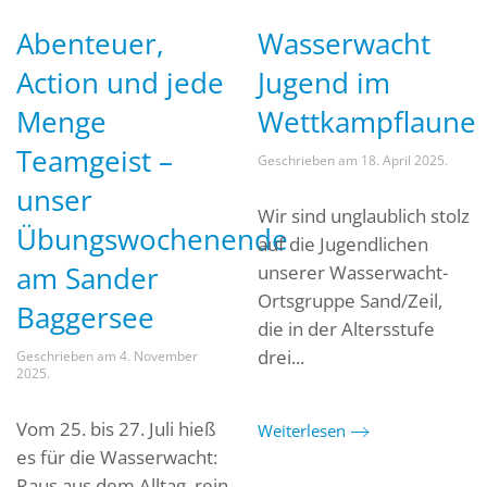
Abenteuer,
Wasserwacht
Action und jede
Jugend im
Menge
Wettkampflaune
Teamgeist –
Geschrieben am
18. April 2025
.
unser
Wir sind unglaublich stolz
Übungswochenende
auf die Jugendlichen
am Sander
unserer Wasserwacht-
Ortsgruppe Sand/Zeil,
Baggersee
die in der Altersstufe
drei...
Geschrieben am
4. November
2025
.
Vom 25. bis 27. Juli hieß
Weiterlesen
es für die Wasserwacht:
Raus aus dem Alltag, rein