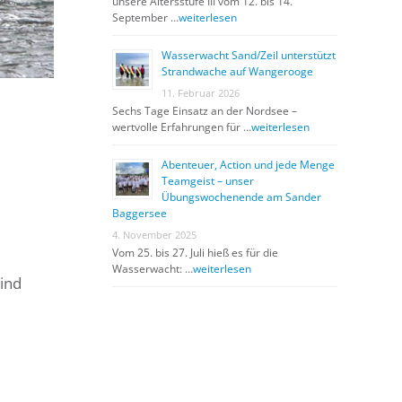
unsere Altersstufe III vom 12. bis 14.
September …
weiterlesen
Wasserwacht Sand/Zeil unterstützt
Strandwache auf Wangerooge
11. Februar 2026
Sechs Tage Einsatz an der Nordsee –
wertvolle Erfahrungen für …
weiterlesen
Abenteuer, Action und jede Menge
Teamgeist – unser
Übungswochenende am Sander
Baggersee
4. November 2025
Vom 25. bis 27. Juli hieß es für die
Wasserwacht: …
weiterlesen
sind