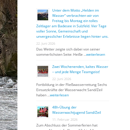
Unter dem Motto „Helden im
Wasser“ verbrachten wir von
Freitag bis Montag ein tolles
Zeltlager am Badesee in Sulzfeld. Vier Tage
voller Sonne, Gemeinschaft und
unvergesslicher Erlebnisse liegen hinter uns.
22. Juni 2026
Das Wetter zeigte sich dabei von seiner
sommerlichsten Seite: Heiße …
weiterlesen
Zwei Wochenenden, kaltes Wasser
– und jede Menge Teamgeist!
22. Juni 2026
Fortbildung in der Fließwasserrettung Sechs
Einsatzkräfte der Wasserwacht Sand/Zeil
haben …
weiterlesen
48h-Übung der
Wasserwachtjugend Sand/Zeil
11. Februar 2026
Zum Abschluss der Sommerferien hat