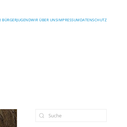
R BÜRGER
JUGEND
WIR ÜBER UNS
IMPRESSUM
DATENSCHUTZ
YERN