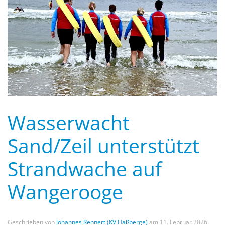
Wasserwacht
Sand/Zeil unterstützt
Strandwache auf
Wangerooge
Geschrieben von
Johannes Rennert (KV Haßberge)
am
11. Februar 2026
.