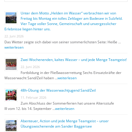
Unter dem Motto „Helden im Wasser“ verbrachten wir von
Freitag bis Montag ein tolles Zeltlager am Badesee in Sulzfeld.
Vier Tage voller Sonne, Gemeinschaft und unvergesslicher
Erlebnisse liegen hinter uns.
22. Juni 2026
Das Wetter zeigte sich dabei von seiner sommerlichsten Seite: Heiße …
weiterlesen
Zwei Wochenenden, kaltes Wasser – und jede Menge Teamgeist!
22. Juni 2026
Fortbildung in der Fließwasserrettung Sechs Einsatzkräfte der
Wasserwacht Sand/Zeil haben …
weiterlesen
48h-Übung der Wasserwachtjugend Sand/Zeil
11. Februar 2026
Zum Abschluss der Sommerferien hat unsere Altersstufe
III vom 12. bis 14. September …
weiterlesen
Abenteuer, Action und jede Menge Teamgeist – unser
Übungswochenende am Sander Baggersee