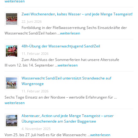
weiterlesen
Zwei Wochenenden, kaltes Wasser – und jede Menge Teamgeist!
22. Juni 2026
Fortbildung in der Fließwasserrettung Sechs Einsatzkräfte der
Wasserwacht Sand/Zeil haben …
weiterlesen
48h-Übung der Wasserwachtjugend Sand/Zeil
11. Februar 2026
Zum Abschluss der Sommerferien hat unsere Altersstufe
III vom 12. bis 14. September …
weiterlesen
Wasserwacht Sand/Zeil unterstützt Strandwache auf
Wangerooge
11. Februar 2026
Sechs Tage Einsatz an der Nordsee – wertvolle Erfahrungen für …
weiterlesen
Abenteuer, Action und jede Menge Teamgeist – unser
Übungswochenende am Sander Baggersee
4. November 2025
Vom 25. bis 27. Juli hieß es für die Wasserwacht: …
weiterlesen