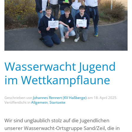
Wasserwacht Jugend
im Wettkampflaune
Geschrieben von
Johannes Rennert (KV Haßberge)
am
18. April 2025
.
Veröffentlicht in
Allgemein
,
Startseite
.
Wir sind unglaublich stolz auf die Jugendlichen
unserer Wasserwacht-Ortsgruppe Sand/Zeil, die in