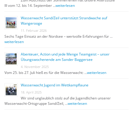
Zum Abschluss der Sommerferien hat unsere Altersstufe
III vom 12. bis 14. September …
weiterlesen
Wasserwacht Sand/Zeil unterstützt Strandwache auf
Wangerooge
11. Februar 2026
Sechs Tage Einsatz an der Nordsee – wertvolle Erfahrungen für …
weiterlesen
Abenteuer, Action und jede Menge Teamgeist – unser
Übungswochenende am Sander Baggersee
4. November 2025
Vom 25. bis 27. Juli hieß es für die Wasserwacht: …
weiterlesen
Wasserwacht Jugend im Wettkampflaune
18. April 2025
Wir sind unglaublich stolz auf die Jugendlichen unserer
Wasserwacht-Ortsgruppe Sand/Zeil, …
weiterlesen