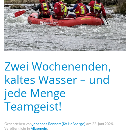
Zwei Wochenenden,
kaltes Wasser – und
jede Menge
Teamgeist!
Geschrieben von
Johannes Rennert (KV Haßberge)
am
22. Juni 2026
.
Veröffentlicht in
Allgemein
.