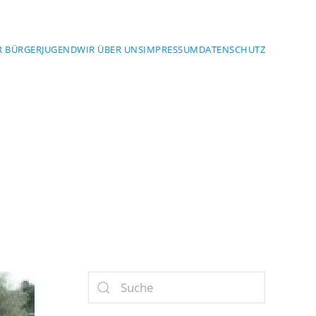
R BÜRGER
JUGEND
WIR ÜBER UNS
IMPRESSUM
DATENSCHUTZ
YERN