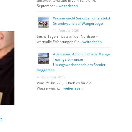
unsere Altersstufe III vom 12. bis 14.
September …
weiterlesen
Wasserwacht Sand/Zeil unterstützt
Strandwache auf Wangerooge
11. Februar 2026
Sechs Tage Einsatz an der Nordsee –
wertvolle Erfahrungen für …
weiterlesen
Abenteuer, Action und jede Menge
Teamgeist – unser
Übungswochenende am Sander
Baggersee
4. November 2025
Vom 25. bis 27. Juli hieß es für die
Wasserwacht: …
weiterlesen
n