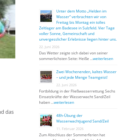
Unter dem Motto „Helden im
Wasser“ verbrachten wir von
Freitag bis Montag ein tolles
Zeltlager am Badesee in Sulzfeld. Vier Tage
voller Sonne, Gemeinschaft und
unvergesslicher Erlebnisse liegen hinter uns.
22. Juni 2026
Das Wetter zeigte sich dabei von seiner
sommerlichsten Seite: Heiße …
weiterlesen
Zwei Wochenenden, kaltes Wasser
– und jede Menge Teamgeist!
22. Juni 2026
Fortbildung in der Fließwasserrettung Sechs
Einsatzkräfte der Wasserwacht Sand/Zeil
haben …
weiterlesen
nd das
48h-Übung der
Wasserwachtjugend Sand/Zeil
11. Februar 2026
Zum Abschluss der Sommerferien hat