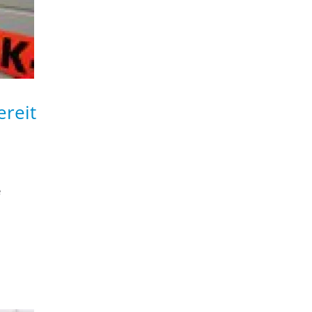
ereit
e