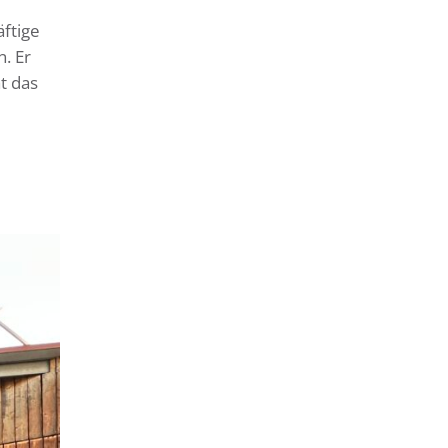
äftige
. Er
t das