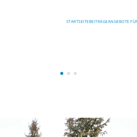
STARTSEITE
BEITRÄGE
ANGEBOTE FÜ
Mit Sicherheit am Wasser
SERWACHT BA
Wasserwacht Bayern
Wasserwacht Bayern
Wasserwacht Bayern