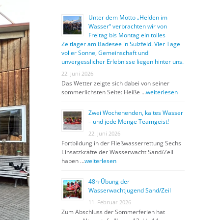
Unter dem Motto „Helden im
Wasser“ verbrachten wir von
Freitag bis Montag ein tolles
Zeltlager am Badesee in Sulzfeld. Vier Tage
voller Sonne, Gemeinschaft und
unvergesslicher Erlebnisse liegen hinter uns.
22. Juni 2026
Das Wetter zeigte sich dabei von seiner
sommerlichsten Seite: Heiße …
weiterlesen
Zwei Wochenenden, kaltes Wasser
– und jede Menge Teamgeist!
22. Juni 2026
Fortbildung in der Fließwasserrettung Sechs
Einsatzkräfte der Wasserwacht Sand/Zeil
haben …
weiterlesen
48h-Übung der
Wasserwachtjugend Sand/Zeil
11. Februar 2026
Zum Abschluss der Sommerferien hat