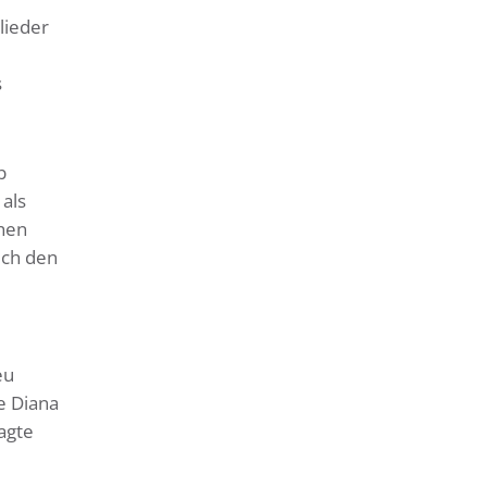
lieder
s
b
als
chen
uch den
eu
e Diana
agte