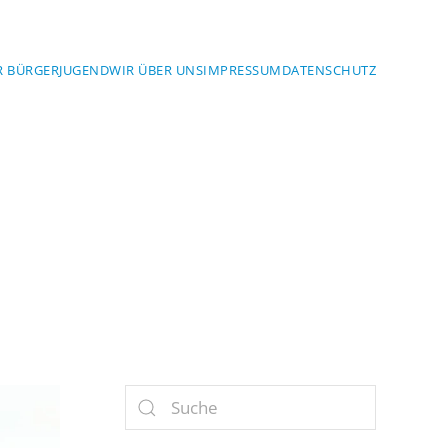
R BÜRGER
JUGEND
WIR ÜBER UNS
IMPRESSUM
DATENSCHUTZ
YERN