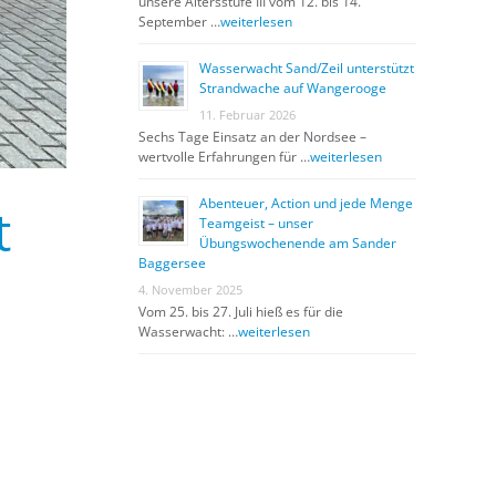
unsere Altersstufe III vom 12. bis 14.
September …
weiterlesen
Wasserwacht Sand/Zeil unterstützt
Strandwache auf Wangerooge
11. Februar 2026
Sechs Tage Einsatz an der Nordsee –
wertvolle Erfahrungen für …
weiterlesen
Abenteuer, Action und jede Menge
t
Teamgeist – unser
Übungswochenende am Sander
Baggersee
4. November 2025
Vom 25. bis 27. Juli hieß es für die
Wasserwacht: …
weiterlesen