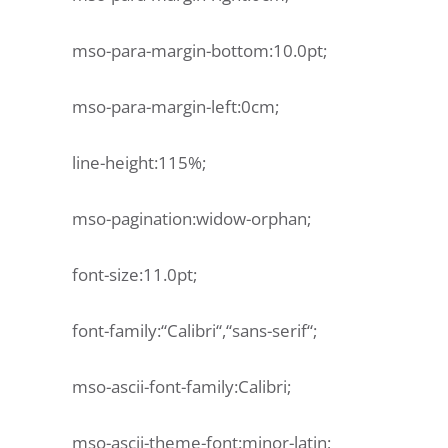
mso-para-margin-bottom:10.0pt;
mso-para-margin-left:0cm;
line-height:115%;
mso-pagination:widow-orphan;
font-size:11.0pt;
font-family:“Calibri“,“sans-serif“;
mso-ascii-font-family:Calibri;
mso-ascii-theme-font:minor-latin;