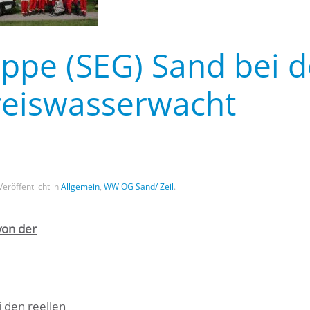
uppe (SEG) Sand bei d
reiswasserwacht
 Veröffentlicht in
Allgemein
,
WW OG Sand/ Zeil
.
von der
 den reellen