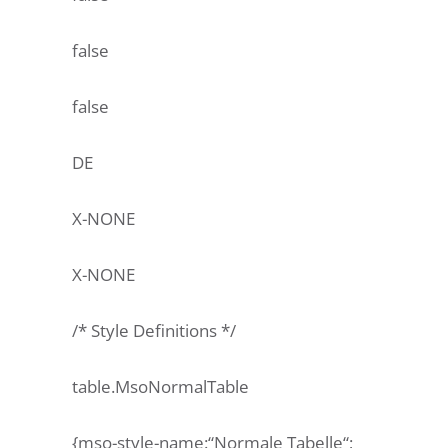
false
false
DE
X-NONE
X-NONE
/* Style Definitions */
table.MsoNormalTable
{mso-style-name:“Normale Tabelle“;