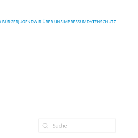
R BÜRGER
JUGEND
WIR ÜBER UNS
IMPRESSUM
DATENSCHUTZ
YERN