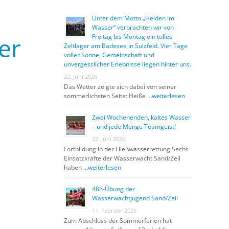
Unter dem Motto „Helden im
Wasser“ verbrachten wir von
er
Freitag bis Montag ein tolles
Zeltlager am Badesee in Sulzfeld. Vier Tage
voller Sonne, Gemeinschaft und
unvergesslicher Erlebnisse liegen hinter uns.
22. Juni 2026
Das Wetter zeigte sich dabei von seiner
sommerlichsten Seite: Heiße …
weiterlesen
Zwei Wochenenden, kaltes Wasser
– und jede Menge Teamgeist!
22. Juni 2026
Fortbildung in der Fließwasserrettung Sechs
Einsatzkräfte der Wasserwacht Sand/Zeil
haben …
weiterlesen
48h-Übung der
Wasserwachtjugend Sand/Zeil
11. Februar 2026
Zum Abschluss der Sommerferien hat