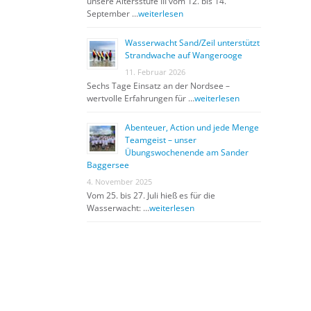
unsere Altersstufe III vom 12. bis 14.
September …
weiterlesen
Wasserwacht Sand/Zeil unterstützt
Strandwache auf Wangerooge
11. Februar 2026
Sechs Tage Einsatz an der Nordsee –
wertvolle Erfahrungen für …
weiterlesen
Abenteuer, Action und jede Menge
Teamgeist – unser
Übungswochenende am Sander
Baggersee
4. November 2025
Vom 25. bis 27. Juli hieß es für die
Wasserwacht: …
weiterlesen