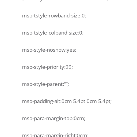
mso-tstyle-rowband-size:0;
mso-tstyle-colband-size:0;
mso-style-noshow:yes;
mso-style-priority:99;
mso-style-parent:““;
mso-padding-alt:0cm 5.4pt 0cm 5.4pt;
mso-para-margin-top:0cm;
mso-para-margin-right:0cm;