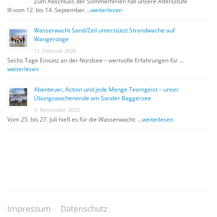
Zum Abschluss der Sommerferien hat unsere Altersstufe
III vom 12. bis 14. September …
weiterlesen
Wasserwacht Sand/Zeil unterstützt Strandwache auf
Wangerooge
11. Februar 2026
Sechs Tage Einsatz an der Nordsee – wertvolle Erfahrungen für …
weiterlesen
Abenteuer, Action und jede Menge Teamgeist – unser
Übungswochenende am Sander Baggersee
4. November 2025
Vom 25. bis 27. Juli hieß es für die Wasserwacht: …
weiterlesen
Impressum
Datenschutz